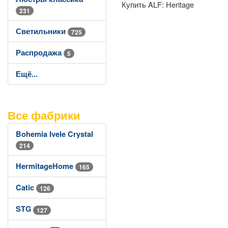
Купить ALF: Heritage
231
Светильники
725
Распродажа
5
Ещё...
Все фабрики
Bohemia Ivele Crystal
214
HermitageHome
165
Catic
126
STG
127