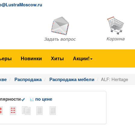
fo@LustraMoscow.ru
ьеры
Новинки
Хиты
Акции!
ALF: Heritage
кве
Распродажа
Распродажа мебели
улярности
по цене