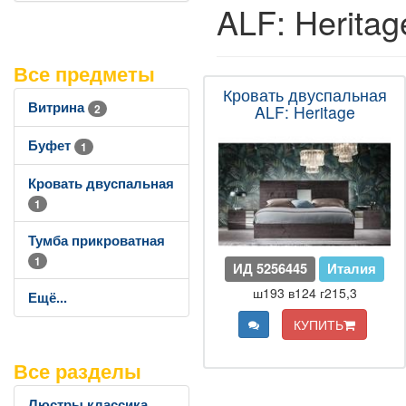
ALF: Heritag
Все предметы
Кровать двуспальная
Витрина
2
ALF: Heritage
Буфет
1
Кровать двуспальная
1
Тумба прикроватная
1
ИД 5256445
Италия
ш193 в124 г215,3
Ещё...
КУПИТЬ
Все разделы
Люстры классика