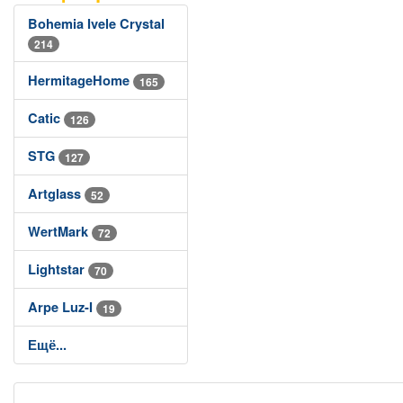
Bohemia Ivele Crystal
214
HermitageHome
165
Catic
126
STG
127
Artglass
52
WertMark
72
Lightstar
70
Arpe Luz-I
19
Ещё...