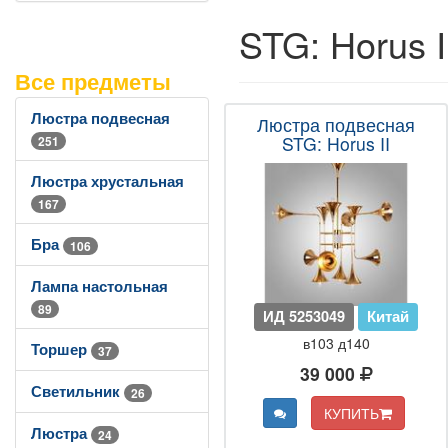
STG: Horus I
Все предметы
Люстра подвесная
Люстра подвесная
STG: Horus II
251
Люстра хрустальная
167
Бра
106
Лампа настольная
89
ИД 5253049
Китай
в103 д140
Торшер
37
39 000
Светильник
26
КУПИТЬ
Люстра
24