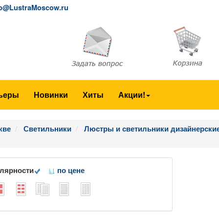
fo@LustraMoscow.ru
ьеры
Новинки
Хиты
Акции!
кве
Светильники
Люстры и светильники дизайнерски
улярности
по цене