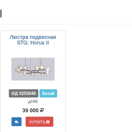
I
Люстра подвесная
STG: Horus II
ИД 5253048
Китай
д160
39 000
КУПИТЬ