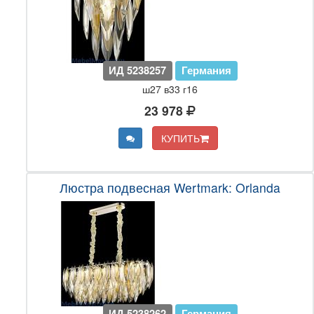
ИД 5238257
Германия
ш27 в33 г16
23 978
КУПИТЬ
Люстра подвесная Wertmark: Orlanda
ИД 5238262
Германия