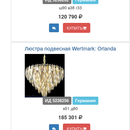
ш90 в38 г33
120 790
КУПИТЬ
Люстра подвесная Wertmark: Orlanda
ИД 5238256
Германия
в51 д80
185 301
КУПИТЬ