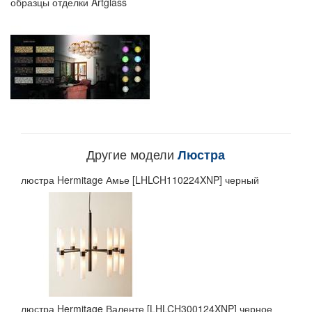
образцы отделки Artglass
Другие модели
Люстра
люстра Hermitage Амье [LHLCH110224XNP] черный
люстра Hermitage Валенте [LHLCH300124XNP] черное