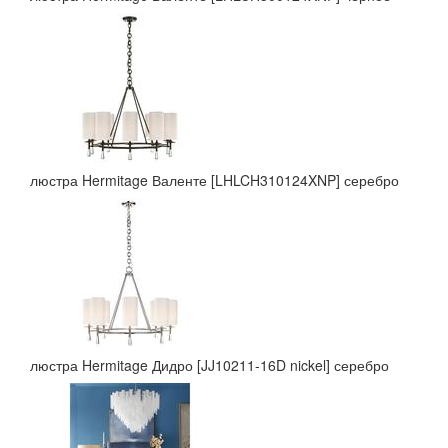
люстра Hermitage Валенте [LHLCH310124XNP] серебро
люстра Hermitage Дидро [JJ10211-16D nickel] серебро