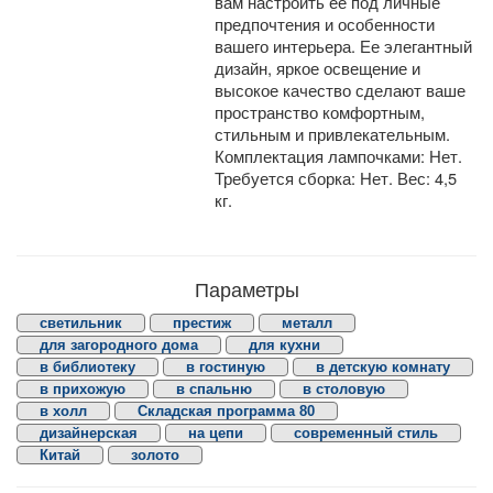
вам настроить ее под личные
предпочтения и особенности
вашего интерьера. Ее элегантный
дизайн, яркое освещение и
высокое качество сделают ваше
пространство комфортным,
стильным и привлекательным.
Комплектация лампочками: Нет.
Требуется сборка: Нет. Вес: 4,5
кг.
Параметры
светильник
престиж
металл
для загородного дома
для кухни
в библиотеку
в гостиную
в детскую комнату
в прихожую
в спальню
в столовую
в холл
Складская программа 80
дизайнерская
на цепи
современный стиль
Китай
золото