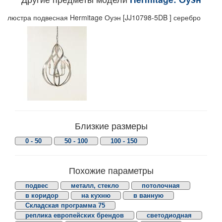
люстра подвесная Hermitage Оуэн [JJ10798-5DB ] серебро
Близкие размеры
0 - 50
50 - 100
100 - 150
Похожие параметры
подвес
металл, стекло
потолочная
в коридор
на кухню
в ванную
Складская программа 75
реплика европейских брендов
светодиодная