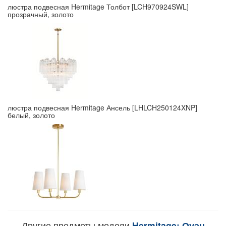
люстра подвесная Hermitage Толбот [LCH970924SWL]
прозрачный, золото
люстра подвесная Hermitage Ансель [LHLCH250124XNP]
белый, золото
Другие предметы модели
Hermitage: Оуэн