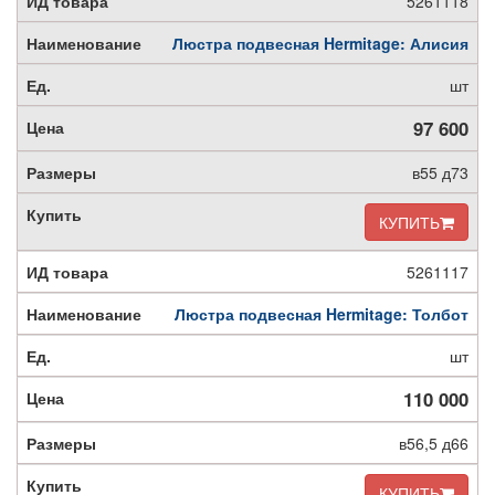
5261118
Люстра подвесная Hermitage: Алисия
шт
97 600
в55 д73
КУПИТЬ
5261117
Люстра подвесная Hermitage: Толбот
шт
110 000
в56,5 д66
КУПИТЬ