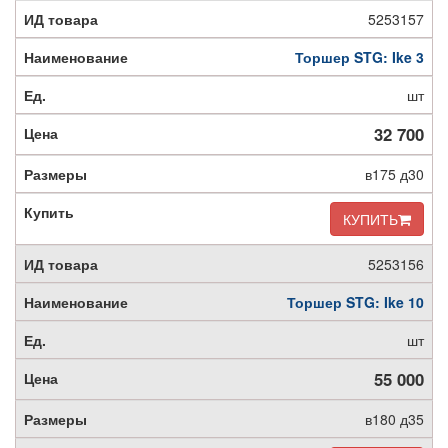
5253157
Торшер STG: Ike 3
шт
32 700
в175 д30
КУПИТЬ
5253156
Торшер STG: Ike 10
шт
55 000
в180 д35