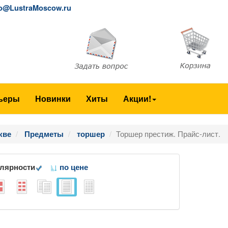
fo@LustraMoscow.ru
ьеры
Новинки
Хиты
Акции!
Торшер престиж. Прайс-лист.
кве
Предметы
торшер
улярности
по цене