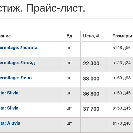
тиж. Прайс-лист.
ание
Ед.
Цена,
Размеры
шт
в148 д56
ermitage: Люцита
шт
в123 д24
ermitage: Ллойд
22 300
шт
в169 д98
ermitage: Линн
33 000
шт
в150 д45
a: Silvia
36 800
шт
в150 д45
a: Silvia
37 700
шт
в170 д40
ta: Aluvia