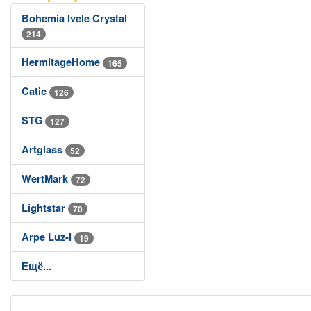
Bohemia Ivele Crystal
214
HermitageHome
165
Catic
126
STG
127
Artglass
52
WertMark
72
Lightstar
70
Arpe Luz-I
19
Ещё...