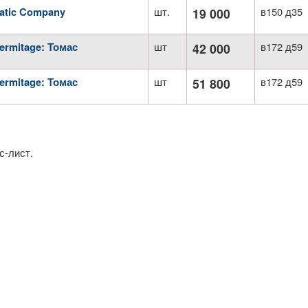
шт.
в150 д35
atic Company
19 000
шт
в172 д59
ermitage: Томас
42 000
шт
в172 д59
ermitage: Томас
51 800
с-лист.