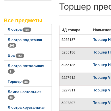
Торшер прес
Все предметы
Люстра
ИД товара
Наименов
106
5255137
Торшер H
Люстра подвесная
269
5255136
Торшер H
Бра
156
5255135
Торшер H
Люстра потолочная
31
5227912
Торшер Vit
Торшер
38
5227911
Торшер Vit
Лампа настольная
98
5227897
Торшер Vi
Люстра хрустальная