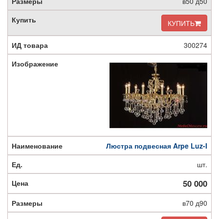
в50 д50
КУПИТЬ
300274
Люстра подвесная Arpe Luz-I
шт.
50 000
в70 д90