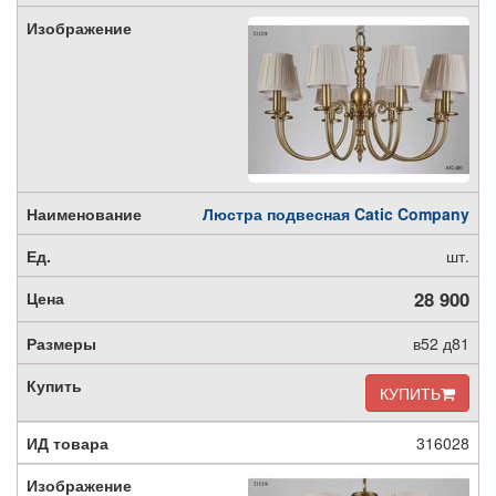
Люстра подвесная Catic Company
шт.
28 900
в52 д81
КУПИТЬ
316028