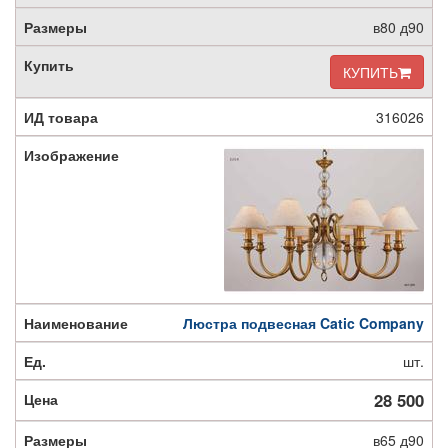
в80 д90
КУПИТЬ
316026
Люстра подвесная Catic Company
шт.
28 500
в65 д90