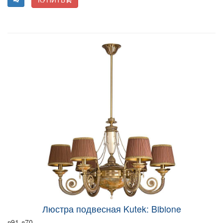
Люстра подвесная Kutek: Bibione
в91 д70