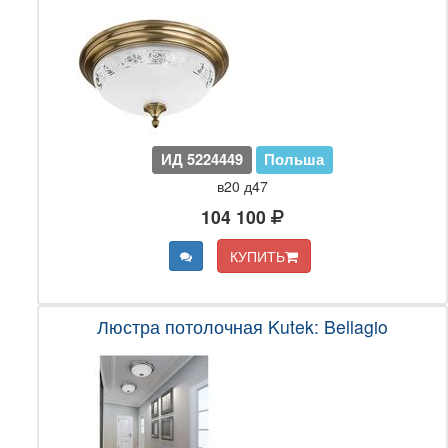
ИД 5224449
Польша
в20 д47
104 100
КУПИТЬ
Люстра потолочная Kutek: Bellagio